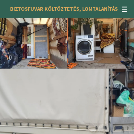
Skip
BIZTOSFUVAR KÖLTÖZTETÉS, LOMTALANÍTÁS
to
main
content