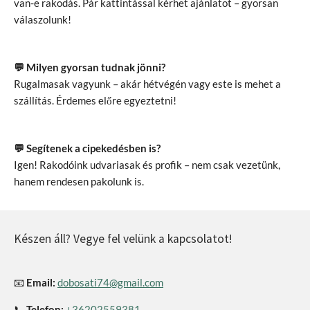
van-e rakodás. Pár kattintással kérhet ajánlatot – gyorsan
válaszolunk!
💬 Milyen gyorsan tudnak jönni?
Rugalmasak vagyunk – akár hétvégén vagy este is mehet a
szállítás. Érdemes előre egyeztetni!
💬 Segítenek a cipekedésben is?
Igen! Rakodóink udvariasak és profik – nem csak vezetünk,
hanem rendesen pakolunk is.
Készen áll? Vegye fel velünk a kapcsolatot!
📧
Email:
dobosati74@gmail.com
📞
Telefon:
+36202559381