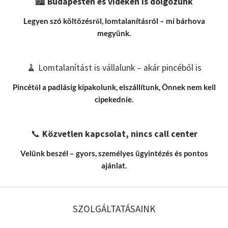
🏙️
Budapesten és vidéken is dolgozunk
Legyen szó költözésről, lomtalanításról – mi bárhova
megyünk.
🧹 Lomtalanítást is vállalunk – akár pincéből is
Pincétől a padlásig kipakolunk, elszállítunk, Önnek nem kell
cipekednie.
📞
Közvetlen kapcsolat, nincs call center
Velünk beszél – gyors, személyes ügyintézés és pontos
ajánlat.
SZOLGÁLTATÁSAINK