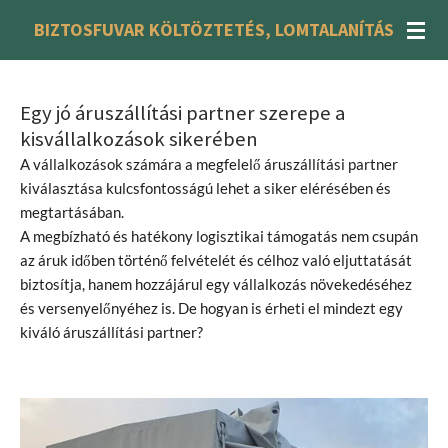
Skip
BIZTOSFUVAR KÖLTÖZTETÉS, LOMTALANÍTÁS
to
main
content
Egy jó áruszállítási partner szerepe a
kisvállalkozások sikerében
A vállalkozások számára a megfelelő áruszállítási partner
kiválasztása kulcsfontosságú lehet a siker elérésében és
megtartásában.
A megbízható és hatékony logisztikai támogatás nem csupán
az áruk időben történő felvételét és célhoz való eljuttatását
biztosítja, hanem hozzájárul egy vállalkozás növekedéséhez
és versenyelőnyéhez is. De hogyan is érheti el mindezt egy
kiváló áruszállítási partner?