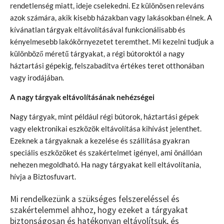
rendetlenség miatt, ideje cselekedni. Ez különösen releváns
azok számára, akik kisebb házakban vagy lakásokban élnek. A
kívánatlan tárgyak eltávolításával funkcionálisabb és
kényelmesebb lakókörnyezetet teremthet. Mi kezelni tudjuk a
különböző méretű tárgyakat, a régi bútoroktól a nagy
háztartási gépekig, felszabadítva értékes teret otthonában
vagy irodájában.
A nagy tárgyak eltávolításának nehézségei
Nagy tárgyak, mint például régi bútorok, háztartási gépek
vagy elektronikai eszközök eltávolítása kihívást jelenthet.
Ezeknek a tárgyaknak a kezelése és szállítása gyakran
speciális eszközöket és szakértelmet igényel, ami önállóan
nehezen megoldható. Ha nagy tárgyakat kell eltávolítania,
hívja a Biztosfuvart.
Mi rendelkezünk a szükséges felszereléssel és
szakértelemmel ahhoz, hogy ezeket a tárgyakat
biztonságosan és hatékonyan eltávolítsuk, és