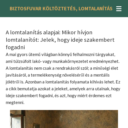
Skip
BIZTOSFUVAR KÖLTÖZTETÉS, LOMTALANÍTÁS
to
main
content
A lomtalanítás alapjai: Mikor hívjon
lomtalanítót: Jelek, hogy ideje szakembert
fogadni
A mai gyors ütemű világban könnyű felhalmozni tárgyakat,
ami túlzsúfolt lakó- vagy munkakörnyezetet eredményezhet.
A lomtalanítás nem csak a rendrakásról szól; a minőségi élet
javításáról, a termelékenység növeléséről és a mentális
jólétről is. Azonban a lomtalanítás folyamata kihívás lehet. Ez
a cikk bemutatja azokat a jeleket, amelyek arra utalnak, hogy
ideje szakembert fogadni, és azt, hogy miért érdemes ezt
megtenni.