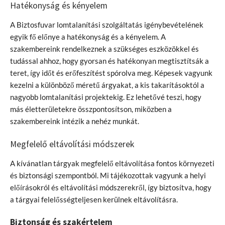
Hatékonyság és kényelem
A Biztosfuvar lomtalanítási szolgáltatás igénybevételének
egyik fő előnye a hatékonyság és a kényelem. A
szakembereink rendelkeznek a szükséges eszközökkel és
tudással ahhoz, hogy gyorsan és hatékonyan megtisztítsák a
teret, így időt és erőfeszítést spórolva meg. Képesek vagyunk
kezelni a különböző méretű árgyakat, a kis takarításoktól a
nagyobb lomtalanítási projektekig. Ez lehetővé teszi, hogy
más életterületekre összpontosítson, miközben a
szakembereink intézik a nehéz munkát.
Megfelelő eltávolítási módszerek
A kívánatlan tárgyak megfelelő eltávolítása fontos környezeti
és biztonsági szempontból. Mi tájékozottak vagyunk a helyi
előírásokról és eltávolítási módszerekről, így biztosítva, hogy
a tárgyai felelősségteljesen kerülnek eltávolításra.
Biztonság és szakértelem