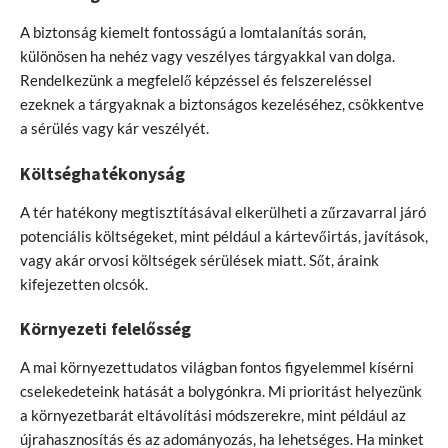
A biztonság kiemelt fontosságú a lomtalanítás során,
különösen ha nehéz vagy veszélyes tárgyakkal van dolga.
Rendelkezünk a megfelelő képzéssel és felszereléssel
ezeknek a tárgyaknak a biztonságos kezeléséhez, csökkentve
a sérülés vagy kár veszélyét.
Költséghatékonyság
A tér hatékony megtisztításával elkerülheti a zűrzavarral járó
potenciális költségeket, mint például a kártevőirtás, javítások,
vagy akár orvosi költségek sérülések miatt. Sőt, áraink
kifejezetten olcsók.
Környezeti felelősség
A mai környezettudatos világban fontos figyelemmel kísérni
cselekedeteink hatását a bolygónkra. Mi prioritást helyezünk
a környezetbarát eltávolítási módszerekre, mint például az
újrahasznosítás és az adományozás, ha lehetséges. Ha minket