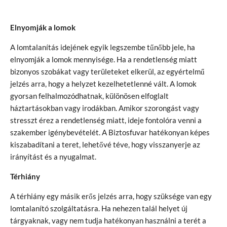
Elnyomják a lomok
A lomtalanítás idejének egyik legszembe tűnőbb jele, ha
elnyomják a lomok mennyisége. Ha a rendetlenség miatt
bizonyos szobákat vagy területeket elkerül, az egyértelmű
jelzés arra, hogy a helyzet kezelhetetlenné vált. A lomok
gyorsan felhalmozódhatnak, különösen elfoglalt
háztartásokban vagy irodákban. Amikor szorongást vagy
stresszt érez a rendetlenség miatt, ideje fontolóra venni a
szakember igénybevételét. A Biztosfuvar hatékonyan képes
kiszabadítani a teret, lehetővé téve, hogy visszanyerje az
irányítást és a nyugalmat.
Térhiány
A térhiány egy másik erős jelzés arra, hogy szüksége van egy
lomtalanító szolgáltatásra. Ha nehezen talál helyet új
tárgyaknak, vagy nem tudja hatékonyan használni a terét a