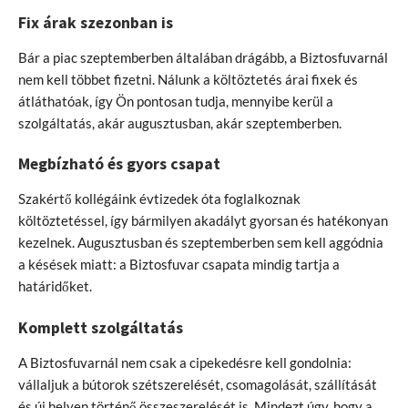
Fix árak szezonban is
Bár a piac szeptemberben általában drágább, a Biztosfuvarnál
nem kell többet fizetni. Nálunk a költöztetés árai fixek és
átláthatóak, így Ön pontosan tudja, mennyibe kerül a
szolgáltatás, akár augusztusban, akár szeptemberben.
Megbízható és gyors csapat
Szakértő kollégáink évtizedek óta foglalkoznak
költöztetéssel, így bármilyen akadályt gyorsan és hatékonyan
kezelnek. Augusztusban és szeptemberben sem kell aggódnia
a késések miatt: a Biztosfuvar csapata mindig tartja a
határidőket.
Komplett szolgáltatás
A Biztosfuvarnál nem csak a cipekedésre kell gondolnia:
vállaljuk a bútorok szétszerelését, csomagolását, szállítását
és új helyen történő összeszerelését is. Mindezt úgy, hogy a