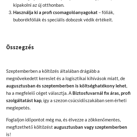
kipakolni az új otthonban.
Használja ki a profi csomagolóanyagokat
– fóliák,
buborékfóliák és speciális dobozok védik értékeit.
Összegzés
Szeptemberben a költözés általában drágább a
megnövekedett kereslet és a logisztikai kihívások miatt, de
augusztusban és szeptemberben is költséghatékony lehet
,
ha a megfelelő céget választja. A
Biztosfuvarnál fix áras, profi
szolgáltatást kap
, így a szezon csúcsidőszakában sem érheti
meglepetés.
Foglaljon időpontot még ma, és élvezze a zökkenőmentes,
megfizethető költözést
augusztusban vagy szeptemberben
is!