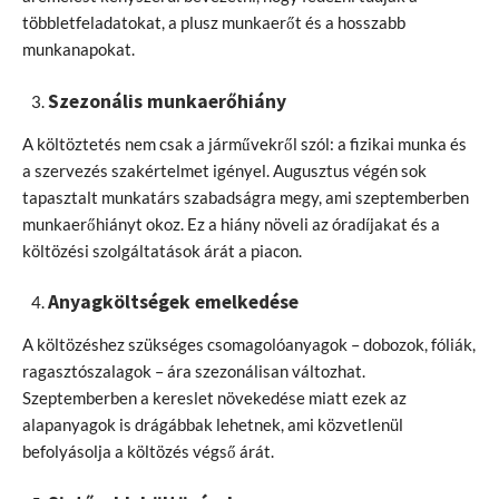
többletfeladatokat, a plusz munkaerőt és a hosszabb
munkanapokat.
Szezonális munkaerőhiány
A költöztetés nem csak a járművekről szól: a fizikai munka és
a szervezés szakértelmet igényel. Augusztus végén sok
tapasztalt munkatárs szabadságra megy, ami szeptemberben
munkaerőhiányt okoz. Ez a hiány növeli az óradíjakat és a
költözési szolgáltatások árát a piacon.
Anyagköltségek emelkedése
A költözéshez szükséges csomagolóanyagok – dobozok, fóliák,
ragasztószalagok – ára szezonálisan változhat.
Szeptemberben a kereslet növekedése miatt ezek az
alapanyagok is drágábbak lehetnek, ami közvetlenül
befolyásolja a költözés végső árát.