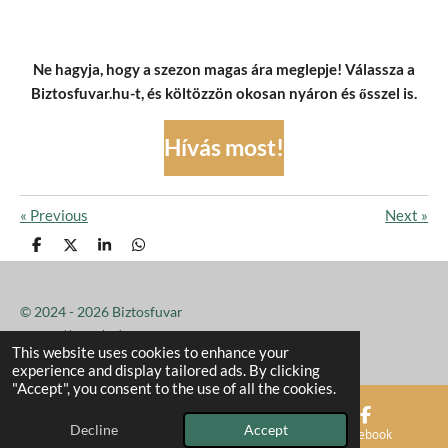
Ne hagyja, hogy a szezon magas ára meglepje! Válassza a
Biztosfuvar.hu-t, és költözzön okosan nyáron és ősszel is.
Hívás most!
«
Previous
Next
»
S
S
S
S
h
h
h
h
a
a
a
a
r
r
r
r
e
e
e
e
© 2024 - 2026 Biztosfuvar
Powered by
Webador
This website uses cookies to enhance your
experience and display tailored ads. By clicking
"Accept", you consent to the use of all the cookies.
Decline
Accept
Email
Phone
Facebook