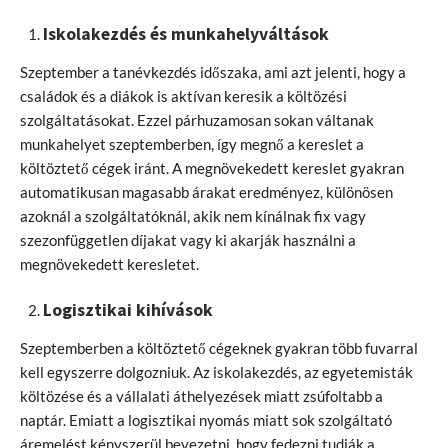
Iskolakezdés és munkahelyváltások
Szeptember a tanévkezdés időszaka, ami azt jelenti, hogy a
családok és a diákok is aktívan keresik a költözési
szolgáltatásokat. Ezzel párhuzamosan sokan váltanak
munkahelyet szeptemberben, így megnő a kereslet a
költöztető cégek iránt. A megnövekedett kereslet gyakran
automatikusan magasabb árakat eredményez, különösen
azoknál a szolgáltatóknál, akik nem kínálnak fix vagy
szezonfüggetlen díjakat vagy ki akarják használni a
megnövekedett keresletet.
Logisztikai kihívások
Szeptemberben a költöztető cégeknek gyakran több fuvarral
kell egyszerre dolgozniuk. Az iskolakezdés, az egyetemisták
költözése és a vállalati áthelyezések miatt zsúfoltabb a
naptár. Emiatt a logisztikai nyomás miatt sok szolgáltató
áremelést kényszerül bevezetni, hogy fedezni tudják a