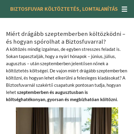
Skip
BIZTOSFUVAR KÖLTÖZTETÉS, LOMTALANÍTÁS
to
main
content
Miért drágább szeptemberben költözködni –
és hogyan spórolhat a Biztosfuvarral?
A költözés mindig izgalmas, de egyben stresszes feladat is.
Sokan tapasztalják, hogy a nyári hónapok – június, július,
augusztus – után szeptemberben jelentősen nőnek a
költöztetés költségei. De vajon miért drágább szeptemberben
költözni, és hogyan lehet elkerülni a felesleges kiadásokat? A
Biztosfuvarnál szakértő csapatunk pontosan tudja, hogyan
lehet
szeptemberben és augusztusban is
költséghatékonyan, gyorsan és megbízhatóan költözni
.